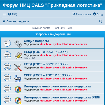
Форум НИЦ CALS "Прикладная логистика"
FAQ
Регистрация
Вход
П
Список форумов
о
Текущее время: 07 авг 2026, 23:05
и
Вопросы стандартизации
с
Общие вопросы
к
Модераторы:
deschere
,
ayatsk
,
Ekaterina Selezneva
ЕСКД (ГОСТ и ГОСТ Р 2.ХХХ)
Модераторы:
deschere
,
ayatsk
,
Ekaterina Selezneva
Темы:
12
ЕСТД (ГОСТ и ГОСТ Р 3.ХХХ)
Модераторы:
deschere
,
ayatsk
,
Ekaterina Selezneva
СРПП (ГОСТ и ГОСТ Р 15.ХХХХ)
Модераторы:
deschere
,
ayatsk
,
Ekaterina Selezneva
Интегрированная логистическая поддержка
Модераторы:
deschere
,
ayatsk
,
Ekaterina Selezneva
Интегрированная логистическая поддержка ЭПВН
Модераторы:
deschere
,
ayatsk
,
Ekaterina Selezneva