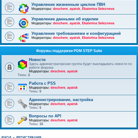
Управление жизненным циклом ПВН
Модераторы:
deschere
,
ayatsk
,
Ekaterina Selezneva
Управление данными об изделии
Модераторы:
deschere
,
ayatsk
,
Ekaterina Selezneva
Управление требованиями и конфигурацией
Модераторы:
deschere
,
ayatsk
,
Ekaterina Selezneva
Форумы поддержки PDM STEP Suite
Новости
Здесь администраторская группа будет выкладывать новости по
работе форума
Модераторы:
deschere
,
ayatsk
Темы:
2
Работа с PSS
Модераторы:
deschere
,
ayatsk
Темы:
5
Администрирование, настройка
Модераторы:
deschere
,
ayatsk
Темы:
5
Вопросы по API
Модераторы:
deschere
,
ayatsk
Темы:
15
ВХОД
•
РЕГИСТРАЦИЯ