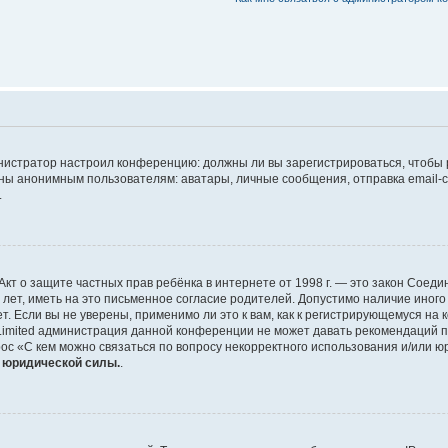
дминистратор настроил конференцию: должны ли вы зарегистрироваться, чтобы
 анонимным пользователям: аватары, личные сообщения, отправка email-сооб
.
 или Акт о защите частных прав ребёнка в интернете от 1998 г. — это закон Со
т, иметь на это письменное согласие родителей. Допустимо наличие иного
 Если вы не уверены, применимо ли это к вам, как к регистрирующемуся на 
Limited администрация данной конференции не может давать рекомендаций 
ос «С кем можно связаться по вопросу некорректного использования и/или ю
т юридической силы.
.