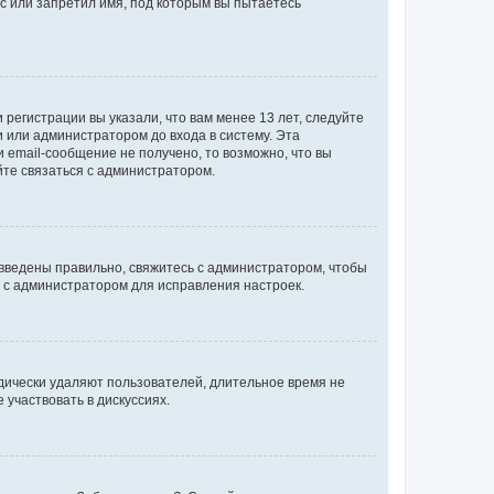
с или запретил имя, под которым вы пытаетесь
регистрации вы указали, что вам менее 13 лет, следуйте
 или администратором до входа в систему. Эта
 email-сообщение не получено, то возможно, что вы
йте связаться с администратором.
 введены правильно, свяжитесь с администратором, чтобы
ь с администратором для исправления настроек.
дически удаляют пользователей, длительное время не
участвовать в дискуссиях.