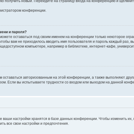
егко получить новый. Перейдите на страницу входа на конференцию и щёлкни
инистратором конференции.
мени и пароля?
сможете оставаться под своим именем на конференции только некоторое огран
 чтобы вам не приходилось вводить имя пользователя и пароль каждый раз, 
щедоступном компьютере, например в библиотеке, интернет-кафе, университе
ам оставаться авторизованным на этой конференции, а также выполняют друг
ом. Если вы испытываете трудности со входом или выходом на данной конфе
е ваши настройки хранятся в базе данных конференции. Чтобы изменить их,
ить все свои настройки и предпочтения.