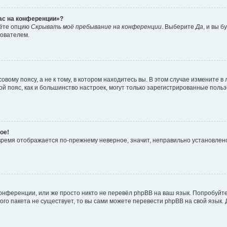
час на конференции»?
дёте опцию
Скрывать моё пребывание на конференции
. Выберите
Да
, и вы 
зователем.
вому поясу, а не к тому, в котором находитесь вы. В этом случае измените в 
овой пояс, как и большинство настроек, могут только зарегистрированные пол
ое!
о время отображается по-прежнему неверное, значит, неправильно установле
онференции, или же просто никто не перевёл phpBB на ваш язык. Попробуйт
вого пакета не существует, то вы сами можете перевести phpBB на свой язы