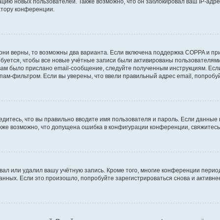
ию новых пользователей. Также возможно, что он заблокировал ваш IP-адре
атору конференции.
они верны, то возможны два варианта. Если включена поддержка COPPA и при 
уется, чтобы все новые учётные записи были активированы пользователями
ам было прислано email-сообщение, следуйте полученным инструкциям. Если
пам-фильтром. Если вы уверены, что ввели правильный адрес email, попробу
едитесь, что вы правильно вводите имя пользователя и пароль. Если данные
Также возможно, что допущена ошибка в конфигурации конференции, свяжитес
вал или удалил вашу учётную запись. Кроме того, многие конференции перио
ных. Если это произошло, попробуйте зарегистрироваться снова и активнее 