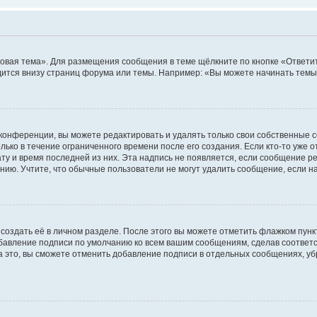
овая тема». Для размещения сообщения в теме щёлкните по кнопке «Ответит
ится внизу страниц форума или темы. Например: «Вы можете начинать темы»
конференции, вы можете редактировать и удалять только свои собственные 
ько в течение ограниченного времени после его создания. Если кто-то уже 
дату и время последней из них. Эта надпись не появляется, если сообщение 
ию. Учтите, что обычные пользователи не могут удалить сообщение, если на 
создать её в личном разделе. После этого вы можете отметить флажком пун
обавление подписи по умолчанию ко всем вашим сообщениям, сделав соотве
а это, вы сможете отменить добавление подписи в отдельных сообщениях, у