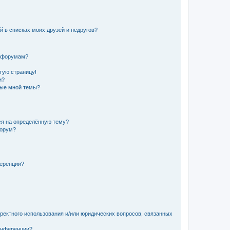
й в списках моих друзей и недругов?
и форумам?
стую страницу!
и?
ные мной темы?
ься на определённую тему?
форум?
ференции?
рректного использования и/или юридических вопросов, связанных
конференции?