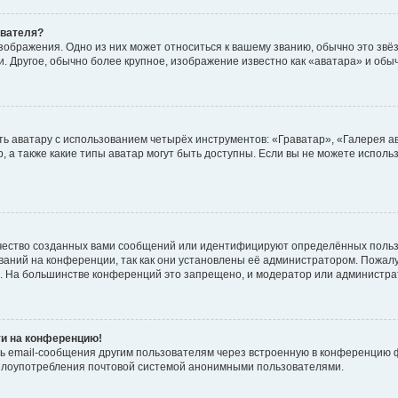
ователя?
зображения. Одно из них может относиться к вашему званию, обычно это звёзд
. Другое, обычно более крупное, изображение известно как «аватара» и обы
ь аватару с использованием четырёх инструментов: «Граватар», «Галерея а
, а также какие типы аватар могут быть доступны. Если вы не можете испол
чество созданных вами сообщений или идентифицируют определённых польз
аний на конференции, так как они установлены её администратором. Пожал
е. На большинстве конференций это запрещено, и модератор или администра
ти на конференцию!
ь email-сообщения другим пользователям через встроенную в конференцию ф
ь злоупотребления почтовой системой анонимными пользователями.