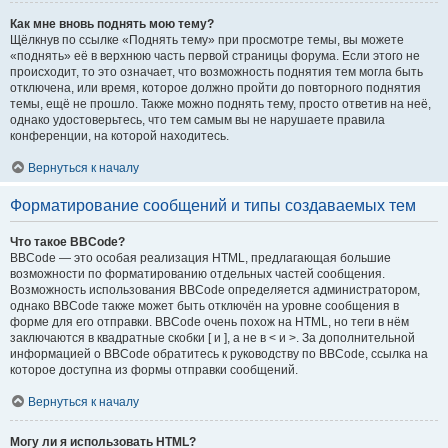
Как мне вновь поднять мою тему?
Щёлкнув по ссылке «Поднять тему» при просмотре темы, вы можете
«поднять» её в верхнюю часть первой страницы форума. Если этого не
происходит, то это означает, что возможность поднятия тем могла быть
отключена, или время, которое должно пройти до повторного поднятия
темы, ещё не прошло. Также можно поднять тему, просто ответив на неё,
однако удостоверьтесь, что тем самым вы не нарушаете правила
конференции, на которой находитесь.
Вернуться к началу
Форматирование сообщений и типы создаваемых тем
Что такое BBCode?
BBCode — это особая реализация HTML, предлагающая большие
возможности по форматированию отдельных частей сообщения.
Возможность использования BBCode определяется администратором,
однако BBCode также может быть отключён на уровне сообщения в
форме для его отправки. BBCode очень похож на HTML, но теги в нём
заключаются в квадратные скобки [ и ], а не в < и >. За дополнительной
информацией о BBCode обратитесь к руководству по BBCode, ссылка на
которое доступна из формы отправки сообщений.
Вернуться к началу
Могу ли я использовать HTML?