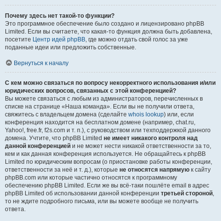
Почему здесь нет такой-то функции?
Это программное обеспечение было создано и лицензировано phpBB
Limited. Если вы считаете, что какая-то функция должна быть добавлена,
посетите
Центр идей phpBB
, где можно отдать свой голос за уже
поданные идеи или предложить собственные.
Вернуться к началу
С кем можно связаться по вопросу некорректного использования и/или
юридических вопросов, связанных с этой конференцией?
Вы можете связаться с любым из администраторов, перечисленных в
списке на странице «Наша команда». Если вы не получили ответа,
свяжитесь с владельцем домена (сделайте
whois lookup
) или, если
конференция находится на бесплатном домене (например, chat.ru,
Yahoo!, free.fr, f2s.com и т. п.), с руководством или техподдержкой данного
домена. Учтите, что phpBB Limited
не имеет никакого контроля над
данной конференцией
и не может нести никакой ответственности за то,
кем и как данная конференция используется. Не обращайтесь к phpBB
Limited по юридическим вопросам (о приостановке работы конференции,
ответственности за неё и т. д.), которые
не относятся напрямую
к сайту
phpBB.com или которые частично относятся к программному
обеспечению phpBB Limited. Если же вы всё-таки пошлёте email в адрес
phpBB Limited об использовании данной конференции
третьей стороной
,
то не ждите подробного письма, или вы можете вообще не получить
ответа.