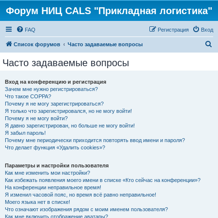
Форум НИЦ CALS "Прикладная логистика"
FAQ
Регистрация
Вход
П
Список форумов
Часто задаваемые вопросы
о
Часто задаваемые вопросы
и
с
Вход на конференцию и регистрация
Зачем мне нужно регистрироваться?
к
Что такое COPPA?
Почему я не могу зарегистрироваться?
Я только что зарегистрировался, но не могу войти!
Почему я не могу войти?
Я давно зарегистрирован, но больше не могу войти!
Я забыл пароль!
Почему мне периодически приходится повторять ввод имени и пароля?
Что делает функция «Удалить cookies»?
Параметры и настройки пользователя
Как мне изменить мои настройки?
Как избежать появления моего имени в списке «Кто сейчас на конференции»?
На конференции неправильное время!
Я изменил часовой пояс, но время всё равно неправильное!
Моего языка нет в списке!
Что означают изображения рядом с моим именем пользователя?
Как мне включить отображение аватары?