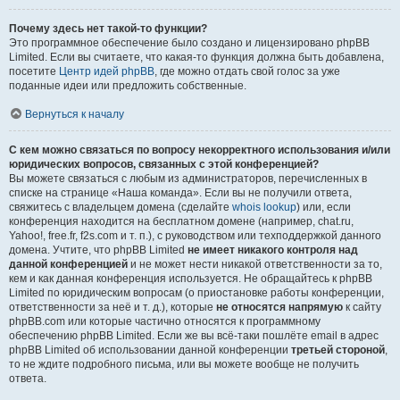
Почему здесь нет такой-то функции?
Это программное обеспечение было создано и лицензировано phpBB
Limited. Если вы считаете, что какая-то функция должна быть добавлена,
посетите
Центр идей phpBB
, где можно отдать свой голос за уже
поданные идеи или предложить собственные.
Вернуться к началу
С кем можно связаться по вопросу некорректного использования и/или
юридических вопросов, связанных с этой конференцией?
Вы можете связаться с любым из администраторов, перечисленных в
списке на странице «Наша команда». Если вы не получили ответа,
свяжитесь с владельцем домена (сделайте
whois lookup
) или, если
конференция находится на бесплатном домене (например, chat.ru,
Yahoo!, free.fr, f2s.com и т. п.), с руководством или техподдержкой данного
домена. Учтите, что phpBB Limited
не имеет никакого контроля над
данной конференцией
и не может нести никакой ответственности за то,
кем и как данная конференция используется. Не обращайтесь к phpBB
Limited по юридическим вопросам (о приостановке работы конференции,
ответственности за неё и т. д.), которые
не относятся напрямую
к сайту
phpBB.com или которые частично относятся к программному
обеспечению phpBB Limited. Если же вы всё-таки пошлёте email в адрес
phpBB Limited об использовании данной конференции
третьей стороной
,
то не ждите подробного письма, или вы можете вообще не получить
ответа.