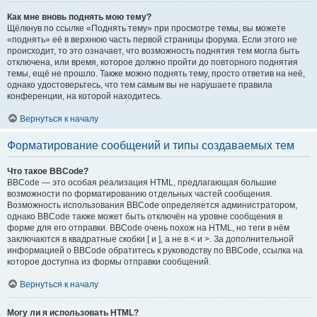
Как мне вновь поднять мою тему?
Щёлкнув по ссылке «Поднять тему» при просмотре темы, вы можете
«поднять» её в верхнюю часть первой страницы форума. Если этого не
происходит, то это означает, что возможность поднятия тем могла быть
отключена, или время, которое должно пройти до повторного поднятия
темы, ещё не прошло. Также можно поднять тему, просто ответив на неё,
однако удостоверьтесь, что тем самым вы не нарушаете правила
конференции, на которой находитесь.
Вернуться к началу
Форматирование сообщений и типы создаваемых тем
Что такое BBCode?
BBCode — это особая реализация HTML, предлагающая большие
возможности по форматированию отдельных частей сообщения.
Возможность использования BBCode определяется администратором,
однако BBCode также может быть отключён на уровне сообщения в
форме для его отправки. BBCode очень похож на HTML, но теги в нём
заключаются в квадратные скобки [ и ], а не в < и >. За дополнительной
информацией о BBCode обратитесь к руководству по BBCode, ссылка на
которое доступна из формы отправки сообщений.
Вернуться к началу
Могу ли я использовать HTML?