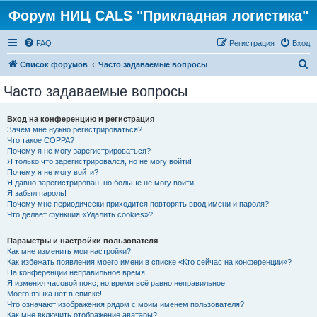
Форум НИЦ CALS "Прикладная логистика"
FAQ
Регистрация
Вход
П
Список форумов
Часто задаваемые вопросы
о
Часто задаваемые вопросы
и
с
Вход на конференцию и регистрация
Зачем мне нужно регистрироваться?
к
Что такое COPPA?
Почему я не могу зарегистрироваться?
Я только что зарегистрировался, но не могу войти!
Почему я не могу войти?
Я давно зарегистрирован, но больше не могу войти!
Я забыл пароль!
Почему мне периодически приходится повторять ввод имени и пароля?
Что делает функция «Удалить cookies»?
Параметры и настройки пользователя
Как мне изменить мои настройки?
Как избежать появления моего имени в списке «Кто сейчас на конференции»?
На конференции неправильное время!
Я изменил часовой пояс, но время всё равно неправильное!
Моего языка нет в списке!
Что означают изображения рядом с моим именем пользователя?
Как мне включить отображение аватары?