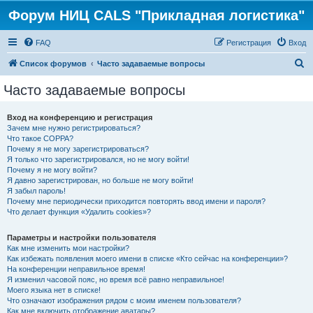
Форум НИЦ CALS "Прикладная логистика"
FAQ
Регистрация
Вход
П
Список форумов
Часто задаваемые вопросы
о
Часто задаваемые вопросы
и
с
Вход на конференцию и регистрация
Зачем мне нужно регистрироваться?
к
Что такое COPPA?
Почему я не могу зарегистрироваться?
Я только что зарегистрировался, но не могу войти!
Почему я не могу войти?
Я давно зарегистрирован, но больше не могу войти!
Я забыл пароль!
Почему мне периодически приходится повторять ввод имени и пароля?
Что делает функция «Удалить cookies»?
Параметры и настройки пользователя
Как мне изменить мои настройки?
Как избежать появления моего имени в списке «Кто сейчас на конференции»?
На конференции неправильное время!
Я изменил часовой пояс, но время всё равно неправильное!
Моего языка нет в списке!
Что означают изображения рядом с моим именем пользователя?
Как мне включить отображение аватары?