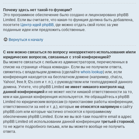
Почему здесь нет такой-то функции?
Это программное обеспечение было создано и лицензировано phpBB
Limited. Если вы считаете, что какая-то функция должна быть добавлена,
посетите
Центр идей phpBB
, где можно отдать свой голос за уже
поданные идеи или предложить собственные.
Вернуться к началу
С кем можно связаться по вопросу некорректного использования и/или
юридических вопросов, связанных с этой конференцией?
Вы можете связаться с любым из администраторов, перечисленных в
списке на странице «Наша команда». Если вы не получили ответа,
свяжитесь с владельцем домена (сделайте
whois lookup
) или, если
конференция находится на бесплатном домене (например, chat.ru,
Yahoo!, free.fr, f2s.com и т. п.), с руководством или техподдержкой данного
домена. Учтите, что phpBB Limited
не имеет никакого контроля над
данной конференцией
и не может нести никакой ответственности за то,
кем и как данная конференция используется. Не обращайтесь к phpBB
Limited по юридическим вопросам (о приостановке работы конференции,
ответственности за неё и т. д.), которые
не относятся напрямую
к сайту
phpBB.com или которые частично относятся к программному
обеспечению phpBB Limited. Если же вы всё-таки пошлёте email в адрес
phpBB Limited об использовании данной конференции
третьей стороной
,
то не ждите подробного письма, или вы можете вообще не получить
ответа.