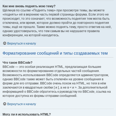
Как мне вновь поднять мою тему?
Щёлкнув по ссылке «Поднять тему» при просмотре темы, вы можете
«поднять» её в верхнюю часть первой страницы форума. Если этого не
происходит, то это означает, что возможность поднятия тем могла быть
отключена, или время, которое должно пройти до повторного поднятия
темы, ещё не прошло. Также можно поднять тему, просто ответив на неё,
однако удостоверьтесь, что тем самым вы не нарушаете правила
конференции, на которой находитесь.
Вернуться к началу
Форматирование сообщений и типы создаваемых тем
Что такое BBCode?
BBCode — это особая реализация HTML, предлагающая большие
возможности по форматированию отдельных частей сообщения.
Возможность использования BBCode определяется администратором,
однако BBCode также может быть отключён на уровне сообщения в
форме для его отправки. BBCode очень похож на HTML, но теги в нём
заключаются в квадратные скобки [ и ], а не в < и >. За дополнительной
информацией о BBCode обратитесь к руководству по BBCode, ссылка на
которое доступна из формы отправки сообщений.
Вернуться к началу
Могу ли я использовать HTML?