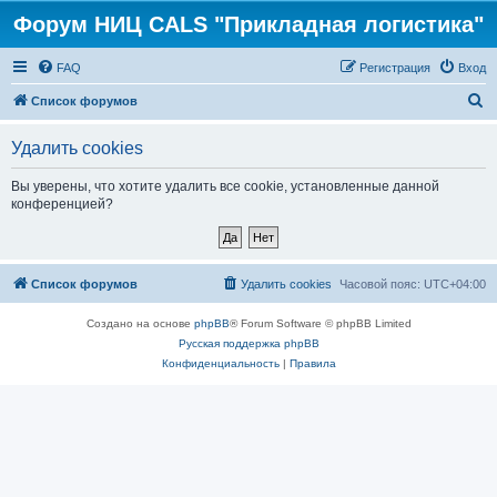
Форум НИЦ CALS "Прикладная логистика"
FAQ
Регистрация
Вход
П
Список форумов
о
Удалить cookies
и
с
Вы уверены, что хотите удалить все cookie, установленные данной
конференцией?
к
Список форумов
Удалить cookies
Часовой пояс:
UTC+04:00
Создано на основе
phpBB
® Forum Software © phpBB Limited
Русская поддержка phpBB
Конфиденциальность
|
Правила