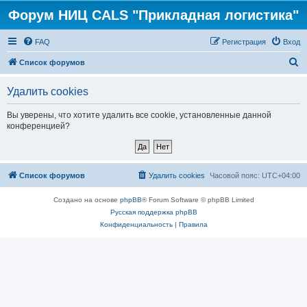
Форум НИЦ CALS "Прикладная логистика"
FAQ
Регистрация
Вход
П
Список форумов
о
Удалить cookies
и
с
Вы уверены, что хотите удалить все cookie, установленные данной
конференцией?
к
Список форумов
Удалить cookies
Часовой пояс:
UTC+04:00
Создано на основе
phpBB
® Forum Software © phpBB Limited
Русская поддержка phpBB
Конфиденциальность
|
Правила