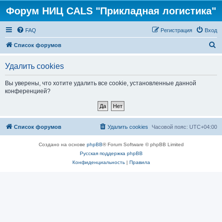
Форум НИЦ CALS "Прикладная логистика"
FAQ
Регистрация
Вход
П
Список форумов
о
Удалить cookies
и
с
Вы уверены, что хотите удалить все cookie, установленные данной
конференцией?
к
Список форумов
Удалить cookies
Часовой пояс:
UTC+04:00
Создано на основе
phpBB
® Forum Software © phpBB Limited
Русская поддержка phpBB
Конфиденциальность
|
Правила