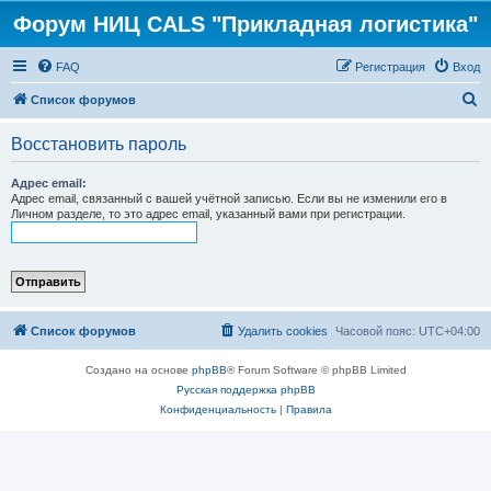
Форум НИЦ CALS "Прикладная логистика"
FAQ
Регистрация
Вход
П
Список форумов
о
Восстановить пароль
и
с
Адрес email:
Адрес email, связанный с вашей учётной записью. Если вы не изменили его в
к
Личном разделе, то это адрес email, указанный вами при регистрации.
Список форумов
Удалить cookies
Часовой пояс:
UTC+04:00
Создано на основе
phpBB
® Forum Software © phpBB Limited
Русская поддержка phpBB
Конфиденциальность
|
Правила