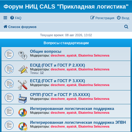
Форум НИЦ CALS "Прикладная логистика"
FAQ
Регистрация
Вход
П
Список форумов
о
Текущее время: 08 авг 2026, 13:02
и
Вопросы стандартизации
с
Общие вопросы
к
Модераторы:
deschere
,
ayatsk
,
Ekaterina Selezneva
ЕСКД (ГОСТ и ГОСТ Р 2.ХХХ)
Модераторы:
deschere
,
ayatsk
,
Ekaterina Selezneva
Темы:
12
ЕСТД (ГОСТ и ГОСТ Р 3.ХХХ)
Модераторы:
deschere
,
ayatsk
,
Ekaterina Selezneva
СРПП (ГОСТ и ГОСТ Р 15.ХХХХ)
Модераторы:
deschere
,
ayatsk
,
Ekaterina Selezneva
Интегрированная логистическая поддержка
Модераторы:
deschere
,
ayatsk
,
Ekaterina Selezneva
Интегрированная логистическая поддержка ЭПВН
Модераторы:
deschere
,
ayatsk
,
Ekaterina Selezneva