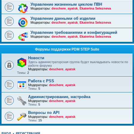
Управление жизненным циклом ПВН
Модераторы:
deschere
,
ayatsk
,
Ekaterina Selezneva
Управление данными об изделии
Модераторы:
deschere
,
ayatsk
,
Ekaterina Selezneva
Управление требованиями и конфигурацией
Модераторы:
deschere
,
ayatsk
,
Ekaterina Selezneva
Форумы поддержки PDM STEP Suite
Новости
Здесь администраторская группа будет выкладывать новости по
работе форума
Модераторы:
deschere
,
ayatsk
Темы:
2
Работа с PSS
Модераторы:
deschere
,
ayatsk
Темы:
5
Администрирование, настройка
Модераторы:
deschere
,
ayatsk
Темы:
5
Вопросы по API
Модераторы:
deschere
,
ayatsk
Темы:
15
ВХОД
•
РЕГИСТРАЦИЯ