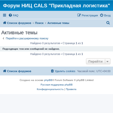
Форум НИЦ CALS "Прикладная логистика"
FAQ
Регистрация
Вход
П
Список форумов
Поиск
Активные темы
о
Активные темы
и
Перейти к расширенному поиску
с
Найдено 0 результатов • Страница
1
из
1
к
Подходящих тем или сообщений не найдено.
Найдено 0 результатов • Страница
1
из
1
Перейти
Список форумов
Удалить cookies
Часовой пояс:
UTC+04:00
Создано на основе
phpBB
® Forum Software © phpBB Limited
Русская поддержка phpBB
Конфиденциальность
|
Правила