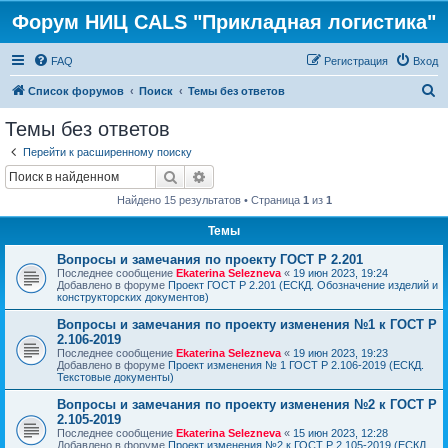
Форум НИЦ CALS "Прикладная логистика"
FAQ
Регистрация
Вход
П
Список форумов
Поиск
Темы без ответов
о
Темы без ответов
и
Перейти к расширенному поиску
с
Поиск
Расширенный поиск
к
Найдено 15 результатов • Страница
1
из
1
Темы
Вопросы и замечания по проекту ГОСТ Р 2.201
Последнее сообщение
Ekaterina Selezneva
«
19 июн 2023, 19:24
Добавлено в форуме
Проект ГОСТ Р 2.201 (ЕСКД. Обозначение изделий и
конструкторских документов)
Вопросы и замечания по проекту изменения №1 к ГОСТ Р
2.106-2019
Последнее сообщение
Ekaterina Selezneva
«
19 июн 2023, 19:23
Добавлено в форуме
Проект изменения № 1 ГОСТ Р 2.106-2019 (ЕСКД.
Текстовые документы)
Вопросы и замечания по проекту изменения №2 к ГОСТ Р
2.105-2019
Последнее сообщение
Ekaterina Selezneva
«
15 июн 2023, 12:28
Добавлено в форуме
Проект изменения №2 к ГОСТ Р 2.105-2019 (ЕСКД.