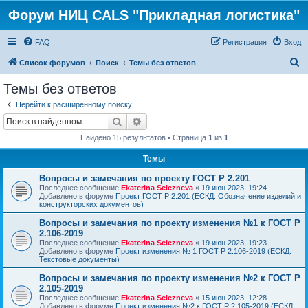
Форум НИЦ CALS "Прикладная логистика"
FAQ
Регистрация
Вход
П
Список форумов
Поиск
Темы без ответов
о
Темы без ответов
и
Перейти к расширенному поиску
с
Поиск
Расширенный поиск
к
Найдено 15 результатов • Страница
1
из
1
Темы
Вопросы и замечания по проекту ГОСТ Р 2.201
Последнее сообщение
Ekaterina Selezneva
«
19 июн 2023, 19:24
Добавлено в форуме
Проект ГОСТ Р 2.201 (ЕСКД. Обозначение изделий и
конструкторских документов)
Вопросы и замечания по проекту изменения №1 к ГОСТ Р
2.106-2019
Последнее сообщение
Ekaterina Selezneva
«
19 июн 2023, 19:23
Добавлено в форуме
Проект изменения № 1 ГОСТ Р 2.106-2019 (ЕСКД.
Текстовые документы)
Вопросы и замечания по проекту изменения №2 к ГОСТ Р
2.105-2019
Последнее сообщение
Ekaterina Selezneva
«
15 июн 2023, 12:28
Добавлено в форуме
Проект изменения №2 к ГОСТ Р 2.105-2019 (ЕСКД.