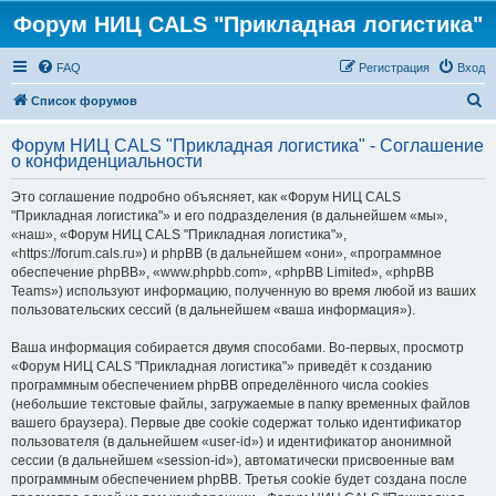
Форум НИЦ CALS "Прикладная логистика"
FAQ
Регистрация
Вход
П
Список форумов
о
Форум НИЦ CALS "Прикладная логистика" - Соглашение
и
о конфиденциальности
с
Это соглашение подробно объясняет, как «Форум НИЦ CALS
к
"Прикладная логистика"» и его подразделения (в дальнейшем «мы»,
«наш», «Форум НИЦ CALS "Прикладная логистика"»,
«https://forum.cals.ru») и phpBB (в дальнейшем «они», «программное
обеспечение phpBB», «www.phpbb.com», «phpBB Limited», «phpBB
Teams») используют информацию, полученную во время любой из ваших
пользовательских сессий (в дальнейшем «ваша информация»).
Ваша информация собирается двумя способами. Во-первых, просмотр
«Форум НИЦ CALS "Прикладная логистика"» приведёт к созданию
программным обеспечением phpBB определённого числа cookies
(небольшие текстовые файлы, загружаемые в папку временных файлов
вашего браузера). Первые две cookie содержат только идентификатор
пользователя (в дальнейшем «user-id») и идентификатор анонимной
сессии (в дальнейшем «session-id»), автоматически присвоенные вам
программным обеспечением phpBB. Третья cookie будет создана после