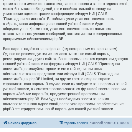
кроме вашего имени пользователя, вашего пароля и вашего адреса email,
может быть как необходимой, так и необязательной ко вводу, на
усмотрение администрации конференции «Форум НИЦ CALS
"Прикладная логистика"». В любом случае у вас есть возможность
выбрать, какая информация из вашей учётной записи будет
общедоступна. Кроме того, у вас есть возможность согласиться/
отказаться от получения сообщений, автоматически сгенерированных
программным обеспечением phpBB.
Ваш пароль надёжно зашифрован (односторонним хэшированием).
Однако не рекомендуется использовать этот же самый пароль,
регистрируясь на других сайтах. Ваш пароль является средством доступа
к вашей учётной записи на форумах «Форум НИЦ CALS "Прикладная
логистика"», пожалуйста, храните его в тайне, ни при каких
обстоятельствах ни представители «Форум НИЦ CALS "Прикладная
логистика"», ни phpBB Limited, ни другое третье лицо не вправе
спрашивать ваш пароль. В случае, если вы забудете ваш пароль к вашей
учётной записи, вы сможете воспользоваться функцией восстановления
пароля «Забыли пароль?», предусмотренной программным
обеспечением phpBB. Вам будет необходимо ввести ваше имя
пользователя и ваш адрес email, после чего программное обеспечение
phpBB сгенерирует вам новый пароль для вашей учётной записи.
Список форумов
Удалить cookies
Часовой пояс:
UTC+04:00