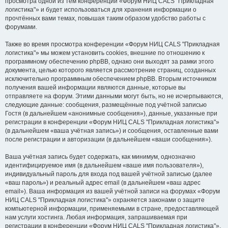
просмотра одной из тем конференции «Форум НИЦ CALS "Прикладная
логистика"» и будет использоваться для хранения информации о
прочтённых вами темах, повышая таким образом удобство работы с
форумами.
Также во время просмотра конференции «Форум НИЦ CALS "Прикладная
логистика"» мы можем установить cookies, внешние по отношению к
программному обеспечению phpBB, однако они выходят за рамки этого
документа, целью которого является рассмотрение страниц, созданных
исключительно программным обеспечением phpBB. Вторым источником
получения вашей информации являются данные, которые вы
отправляете на форум. Этими данными могут быть, но не исчерпываются,
следующие данные: сообщения, размещённые под учётной записью
Гостя (в дальнейшем «анонимные сообщения»), данные, указанные при
регистрации в конференции «Форум НИЦ CALS "Прикладная логистика"»
(в дальнейшем «ваша учётная запись») и сообщения, оставленные вами
после регистрации и авторизации (в дальнейшем «ваши сообщения»).
Ваша учётная запись будет содержать, как минимум, однозначно
идентифицируемое имя (в дальнейшем «ваше имя пользователя»),
индивидуальный пароль для входа под вашей учётной записью (далее
«ваш пароль») и реальный адрес email (в дальнейшем «ваш адрес
email»). Ваша информация из вашей учётной записи на форумах «Форум
НИЦ CALS "Прикладная логистика"» охраняется законами о защите
компьютерной информации, применяемыми в стране, предоставляющей
нам услуги хостинга. Любая информация, запрашиваемая при
регистрации в конференции «Форум НИЦ CALS "Прикладная логистика"»,