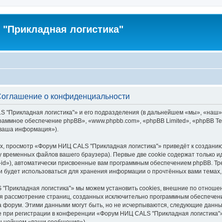
"Прикладная логистика"
Соглашение о конфиденциальности
S "Прикладная логистика"» и его подразделения (в дальнейшем «мы», «наш»
программное обеспечение phpBB», «www.phpbb.com», «phpBB Limited», «phpBB
«ваша информация»).
х, просмотр «Форум НИЦ CALS "Прикладная логистика"» приведёт к создан
у временных файлов вашего браузера). Первые две cookie содержат только и
id»), автоматически присвоенные вам программным обеспечением phpBB. Тре
 будет использоваться для хранения информации о прочтённых вами темах,
"Прикладная логистика"» мы можем установить cookies, внешние по отноше
ется рассмотрение страниц, созданных исключительно программным обеспече
 форум. Этими данными могут быть, но не исчерпываются, следующие данны
при регистрации в конференции «Форум НИЦ CALS "Прикладная логистика"»