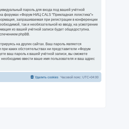
дивидуальный пароль для входа под вашей учётной
и на форумах «Форум НИЦ CALS "Прикладная логистика"»
формация, запрашиваемая при регистрации в конференции
еобходимой, так и необязательной ко вводу, на усмотрение
рмация из вашей учётной записи будет общедоступна.
еспечением phpBB.
рируясь на других сайтах. Ваш пароль является
и при каких обстоятельствах ни представители «Форум
дете ваш пароль к вашей учётной записи, вы сможете
 необходимо ввести ваше имя пользователя и ваш адрес
Удалить cookies
Часовой пояс:
UTC+04:00