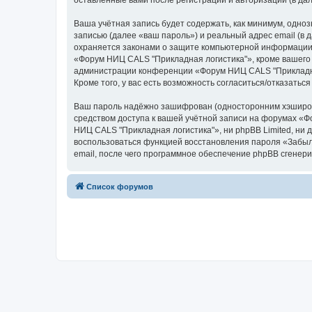
оставленные вами после регистрации и авторизации (в д
Ваша учётная запись будет содержать, как минимум, одн
записью (далее «ваш пароль») и реальный адрес email (в
охраняется законами о защите компьютерной информации,
«Форум НИЦ CALS "Прикладная логистика"», кроме вашего и
администрации конференции «Форум НИЦ CALS "Прикладная 
Кроме того, у вас есть возможность согласиться/отказат
Ваш пароль надёжно зашифрован (односторонним хэширован
средством доступа к вашей учётной записи на форумах «Фо
НИЦ CALS "Прикладная логистика"», ни phpBB Limited, ни 
воспользоваться функцией восстановления пароля «Забыл
email, после чего программное обеспечение phpBB сгенери
Список форумов