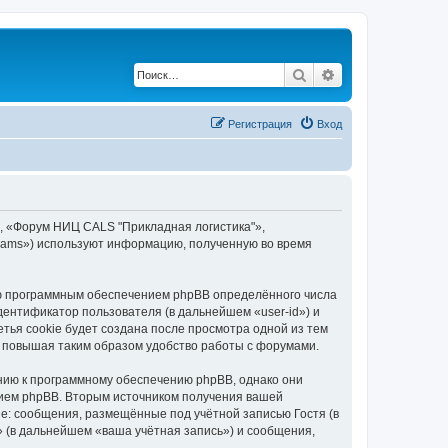
Поиск
Расширенный по
Регистрация
Вход
, «Форум НИЦ CALS "Прикладная логистика"»,
 Teams») используют информацию, полученную во время
ию программным обеспечением phpBB определённого числа
дентификатор пользователя (в дальнейшем «user-id») и
тья cookie будет создана после просмотра одной из тем
 повышая таким образом удобство работы с форумами.
нию к программному обеспечению phpBB, однако они
нием phpBB. Вторым источником получения вашей
е: сообщения, размещённые под учётной записью Гостя (в
 (в дальнейшем «ваша учётная запись») и сообщения,