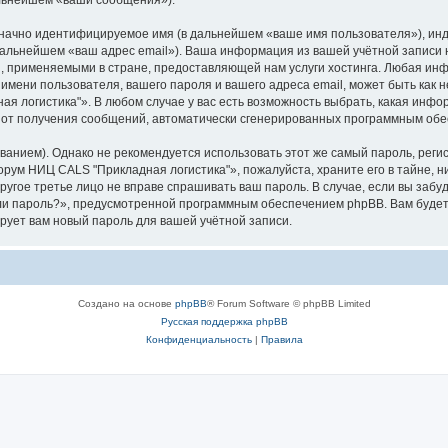
альнейшем «ваши сообщения»).
означно идентифицируемое имя (в дальнейшем «ваше имя пользователя»), ин
 дальнейшем «ваш адрес email»). Ваша информация из вашей учётной запис
 применяемыми в стране, предоставляющей нам услуги хостинга. Любая ин
мени пользователя, вашего пароля и вашего адреса email, может быть как н
логистика"». В любом случае у вас есть возможность выбрать, какая инфо
ься от получения сообщений, автоматически сгенерированных программным об
ием). Однако не рекомендуется использовать этот же самый пароль, регист
рум НИЦ CALS "Прикладная логистика"», пожалуйста, храните его в тайне, н
другое третье лицо не вправе спрашивать ваш пароль. В случае, если вы забу
и пароль?», предусмотренной программным обеспечением phpBB. Вам будет
рует вам новый пароль для вашей учётной записи.
Создано на основе
phpBB
® Forum Software © phpBB Limited
Русская поддержка phpBB
Конфиденциальность
|
Правила