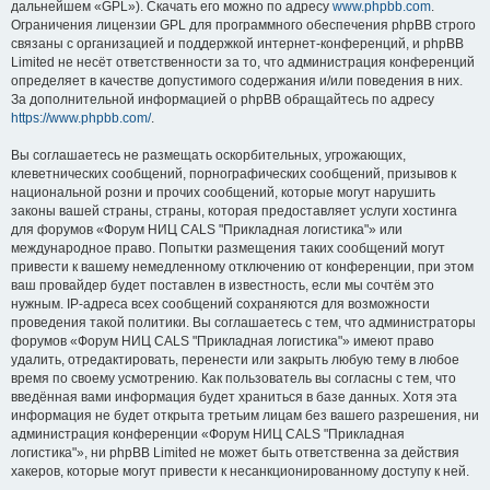
дальнейшем «GPL»). Скачать его можно по адресу
www.phpbb.com
.
Ограничения лицензии GPL для программного обеспечения phpBB строго
связаны с организацией и поддержкой интернет-конференций, и phpBB
Limited не несёт ответственности за то, что администрация конференций
определяет в качестве допустимого содержания и/или поведения в них.
За дополнительной информацией о phpBB обращайтесь по адресу
https://www.phpbb.com/
.
Вы соглашаетесь не размещать оскорбительных, угрожающих,
клеветнических сообщений, порнографических сообщений, призывов к
национальной розни и прочих сообщений, которые могут нарушить
законы вашей страны, страны, которая предоставляет услуги хостинга
для форумов «Форум НИЦ CALS "Прикладная логистика"» или
международное право. Попытки размещения таких сообщений могут
привести к вашему немедленному отключению от конференции, при этом
ваш провайдер будет поставлен в известность, если мы сочтём это
нужным. IP-адреса всех сообщений сохраняются для возможности
проведения такой политики. Вы соглашаетесь с тем, что администраторы
форумов «Форум НИЦ CALS "Прикладная логистика"» имеют право
удалить, отредактировать, перенести или закрыть любую тему в любое
время по своему усмотрению. Как пользователь вы согласны с тем, что
введённая вами информация будет храниться в базе данных. Хотя эта
информация не будет открыта третьим лицам без вашего разрешения, ни
администрация конференции «Форум НИЦ CALS "Прикладная
логистика"», ни phpBB Limited не может быть ответственна за действия
хакеров, которые могут привести к несанкционированному доступу к ней.