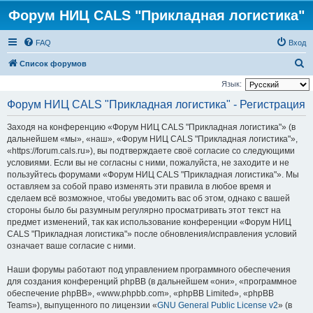
Форум НИЦ CALS "Прикладная логистика"
FAQ
Вход
П
Список форумов
о
Язык:
и
Форум НИЦ CALS "Прикладная логистика" - Регистрация
с
Заходя на конференцию «Форум НИЦ CALS "Прикладная логистика"» (в
к
дальнейшем «мы», «наш», «Форум НИЦ CALS "Прикладная логистика"»,
«https://forum.cals.ru»), вы подтверждаете своё согласие со следующими
условиями. Если вы не согласны с ними, пожалуйста, не заходите и не
пользуйтесь форумами «Форум НИЦ CALS "Прикладная логистика"». Мы
оставляем за собой право изменять эти правила в любое время и
сделаем всё возможное, чтобы уведомить вас об этом, однако с вашей
стороны было бы разумным регулярно просматривать этот текст на
предмет изменений, так как использование конференции «Форум НИЦ
CALS "Прикладная логистика"» после обновления/исправления условий
означает ваше согласие с ними.
Наши форумы работают под управлением программного обеспечения
для создания конференций phpBB (в дальнейшем «они», «программное
обеспечение phpBB», «www.phpbb.com», «phpBB Limited», «phpBB
Teams»), выпущенного по лицензии «
GNU General Public License v2
» (в