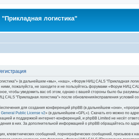
"Прикладная логистика"
Регистрация
тика"» (в дальнейшем «мы», «наш», «Форум НИЦ CALS "Прикладная логистика"
с ними, пожалуйста, не заходите и не пользуйтесь форумами «Форум НИЦ CAL
ное, чтобы уведомить вас об этом, однако с вашей стороны было бы разумны
Ц CALS "Прикладная логистика"» после обновления/исправления условий озн
еспечения для создания конференций phpBB (в дальнейшем «они», «програ
General Public License v2
» (в дальнейшем «GPL»). Скачать его можно по адр
зацией и поддержкой интернет-конференций, и phpBB Limited не несёт ответ
ведения в них. За дополнительной информацией о phpBB обращайтесь по адр
их, клеветнических сообщений, порнографических сообщений, призывов к на