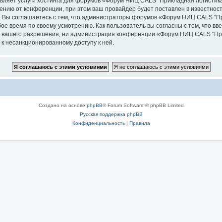
авляет услуги хостинга для форумов «Форум НИЦ CALS "Прикладная логистик
нию от конференции, при этом ваш провайдер будет поставлен в известность
. Вы соглашаетесь с тем, что администраторы форумов «Форум НИЦ CALS "Пр
ое время по своему усмотрению. Как пользователь вы согласны с тем, что в
з вашего разрешения, ни администрация конференции «Форум НИЦ CALS "Прик
 к несанкционированному доступу к ней.
Создано на основе
phpBB
® Forum Software © phpBB Limited
Русская поддержка phpBB
Конфиденциальность
|
Правила