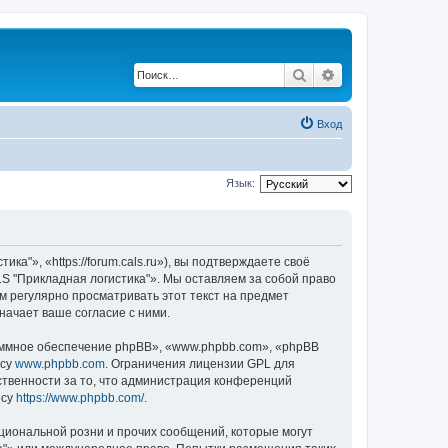
Поиск
Расширенный по
Вход
Язык:
», «https://forum.cals.ru»), вы подтверждаете своё
S "Прикладная логистика"». Мы оставляем за собой право
м регулярно просматривать этот текст на предмет
ачает ваше согласие с ними.
ммное обеспечение phpBB», «www.phpbb.com», «phpBB
есу
www.phpbb.com
. Ограничения лицензии GPL для
ственности за то, что администрация конференций
есу
https://www.phpbb.com/
.
циональной розни и прочих сообщений, которые могут