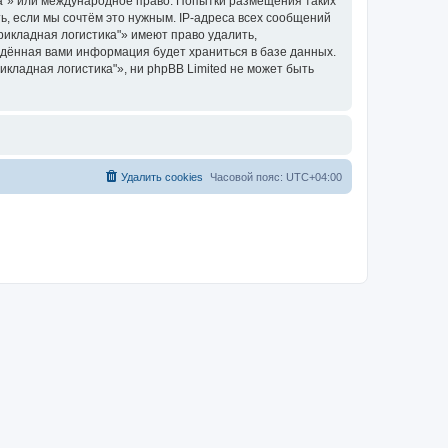
а"» или международное право. Попытки размещения таких
, если мы сочтём это нужным. IP-адреса всех сообщений
икладная логистика"» имеют право удалить,
ведённая вами информация будет храниться в базе данных.
ладная логистика"», ни phpBB Limited не может быть
Удалить cookies
Часовой пояс:
UTC+04:00