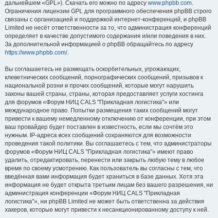
дальнейшем «GPL»). Скачать его можно по адресу
www.phpbb.com
.
Ограничения лицензии GPL для программного обеспечения phpBB строго
связаны с организацией и поддержкой интернет-конференций, и phpBB
Limited не несёт ответственности за то, что администрация конференций
определяет в качестве допустимого содержания и/или поведения в них.
За дополнительной информацией о phpBB обращайтесь по адресу
https://www.phpbb.com/
.
Вы соглашаетесь не размещать оскорбительных, угрожающих,
клеветнических сообщений, порнографических сообщений, призывов к
национальной розни и прочих сообщений, которые могут нарушить
законы вашей страны, страны, которая предоставляет услуги хостинга
для форумов «Форум НИЦ CALS "Прикладная логистика"» или
международное право. Попытки размещения таких сообщений могут
привести к вашему немедленному отключению от конференции, при этом
ваш провайдер будет поставлен в известность, если мы сочтём это
нужным. IP-адреса всех сообщений сохраняются для возможности
проведения такой политики. Вы соглашаетесь с тем, что администраторы
форумов «Форум НИЦ CALS "Прикладная логистика"» имеют право
удалить, отредактировать, перенести или закрыть любую тему в любое
время по своему усмотрению. Как пользователь вы согласны с тем, что
введённая вами информация будет храниться в базе данных. Хотя эта
информация не будет открыта третьим лицам без вашего разрешения, ни
администрация конференции «Форум НИЦ CALS "Прикладная
логистика"», ни phpBB Limited не может быть ответственна за действия
хакеров, которые могут привести к несанкционированному доступу к ней.