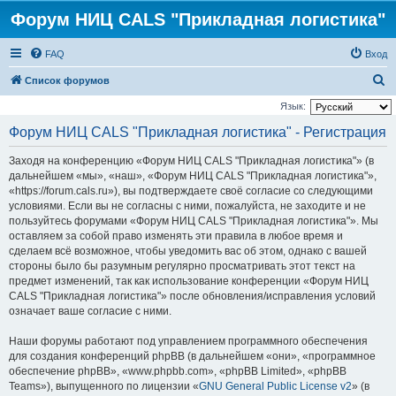
Форум НИЦ CALS "Прикладная логистика"
FAQ
Вход
П
Список форумов
о
Язык:
и
Форум НИЦ CALS "Прикладная логистика" - Регистрация
с
Заходя на конференцию «Форум НИЦ CALS "Прикладная логистика"» (в
к
дальнейшем «мы», «наш», «Форум НИЦ CALS "Прикладная логистика"»,
«https://forum.cals.ru»), вы подтверждаете своё согласие со следующими
условиями. Если вы не согласны с ними, пожалуйста, не заходите и не
пользуйтесь форумами «Форум НИЦ CALS "Прикладная логистика"». Мы
оставляем за собой право изменять эти правила в любое время и
сделаем всё возможное, чтобы уведомить вас об этом, однако с вашей
стороны было бы разумным регулярно просматривать этот текст на
предмет изменений, так как использование конференции «Форум НИЦ
CALS "Прикладная логистика"» после обновления/исправления условий
означает ваше согласие с ними.
Наши форумы работают под управлением программного обеспечения
для создания конференций phpBB (в дальнейшем «они», «программное
обеспечение phpBB», «www.phpbb.com», «phpBB Limited», «phpBB
Teams»), выпущенного по лицензии «
GNU General Public License v2
» (в