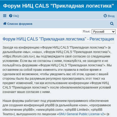
Форум НИЦ CALS "Прикладная логистика"
FAQ
Вход
П
Список форумов
о
Язык:
и
Форум НИЦ CALS "Прикладная логистика" - Регистрация
с
Заходя на конференцию «Форум НИЦ CALS "Прикладная логистика"» (в
к
дальнейшем «мы», «наш», «Форум НИЦ CALS "Прикладная логистика"»,
«https://forum.cals.ru»), вы подтверждаете своё согласие со следующими
условиями. Если вы не согласны с ними, пожалуйста, не заходите и не
пользуйтесь форумами «Форум НИЦ CALS "Прикладная логистика"». Мы
оставляем за собой право изменять эти правила в любое время и
сделаем всё возможное, чтобы уведомить вас об этом, однако с вашей
стороны было бы разумным регулярно просматривать этот текст на
предмет изменений, так как использование конференции «Форум НИЦ
CALS "Прикладная логистика"» после обновления/исправления условий
означает ваше согласие с ними.
Наши форумы работают под управлением программного обеспечения
для создания конференций phpBB (в дальнейшем «они», «программное
обеспечение phpBB», «www.phpbb.com», «phpBB Limited», «phpBB
Teams»), выпущенного по лицензии «
GNU General Public License v2
» (в