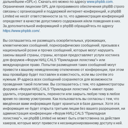
дальнейшем «GPL»). Скачать его можно по адресу
www.phpbb.com
.
Ограничения лицензии GPL для программного обеспечения phpBB строго
связаны с организацией и поддержкой интернет-конференций, и phpBB
Limited не несёт ответственности за то, что администрация конференций
определяет в качестве допустимого содержания и/или поведения в них.
За дополнительной информацией о phpBB обращайтесь по адресу
https://www.phpbb.com/
.
Вы соглашаетесь не размещать оскорбительных, угрожающих,
клеветнических сообщений, порнографических сообщений, призывов к
национальной розни и прочих сообщений, которые могут нарушить
законы вашей страны, страны, которая предоставляет услуги хостинга
для форумов «Форум НИЦ CALS "Прикладная логистика"» или
международное право. Попытки размещения таких сообщений могут
привести к вашему немедленному отключению от конференции, при этом
ваш провайдер будет поставлен в известность, если мы сочтём это
нужным. IP-адреса всех сообщений сохраняются для возможности
проведения такой политики. Вы соглашаетесь с тем, что администраторы
форумов «Форум НИЦ CALS "Прикладная логистика"» имеют право
удалить, отредактировать, перенести или закрыть любую тему в любое
время по своему усмотрению. Как пользователь вы согласны с тем, что
введённая вами информация будет храниться в базе данных. Хотя эта
информация не будет открыта третьим лицам без вашего разрешения, ни
администрация конференции «Форум НИЦ CALS "Прикладная
логистика"», ни phpBB Limited не может быть ответственна за действия
хакеров, которые могут привести к несанкционированному доступу к ней.