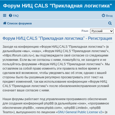
Форум НИЦ CALS "Прикладная логистика"
FAQ
Вход
П
Список форумов
о
Язык:
и
Форум НИЦ CALS "Прикладная логистика" - Регистрация
с
Заходя на конференцию «Форум НИЦ CALS "Прикладная логистика"» (в
к
дальнейшем «мы», «наш», «Форум НИЦ CALS "Прикладная логистика"»,
«https://forum.cals.ru»), вы подтверждаете своё согласие со следующими
условиями. Если вы не согласны с ними, пожалуйста, не заходите и не
пользуйтесь форумами «Форум НИЦ CALS "Прикладная логистика"». Мы
оставляем за собой право изменять эти правила в любое время и
сделаем всё возможное, чтобы уведомить вас об этом, однако с вашей
стороны было бы разумным регулярно просматривать этот текст на
предмет изменений, так как использование конференции «Форум НИЦ
CALS "Прикладная логистика"» после обновления/исправления условий
означает ваше согласие с ними.
Наши форумы работают под управлением программного обеспечения
для создания конференций phpBB (в дальнейшем «они», «программное
обеспечение phpBB», «www.phpbb.com», «phpBB Limited», «phpBB
Teams»), выпущенного по лицензии «
GNU General Public License v2
» (в