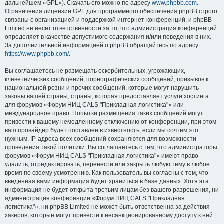
дальнейшем «GPL»). Скачать его можно по адресу
www.phpbb.com
.
Ограничения лицензии GPL для программного обеспечения phpBB строго
связаны с организацией и поддержкой интернет-конференций, и phpBB
Limited не несёт ответственности за то, что администрация конференций
определяет в качестве допустимого содержания и/или поведения в них.
За дополнительной информацией о phpBB обращайтесь по адресу
https://www.phpbb.com/
.
Вы соглашаетесь не размещать оскорбительных, угрожающих,
клеветнических сообщений, порнографических сообщений, призывов к
национальной розни и прочих сообщений, которые могут нарушить
законы вашей страны, страны, которая предоставляет услуги хостинга
для форумов «Форум НИЦ CALS "Прикладная логистика"» или
международное право. Попытки размещения таких сообщений могут
привести к вашему немедленному отключению от конференции, при этом
ваш провайдер будет поставлен в известность, если мы сочтём это
нужным. IP-адреса всех сообщений сохраняются для возможности
проведения такой политики. Вы соглашаетесь с тем, что администраторы
форумов «Форум НИЦ CALS "Прикладная логистика"» имеют право
удалить, отредактировать, перенести или закрыть любую тему в любое
время по своему усмотрению. Как пользователь вы согласны с тем, что
введённая вами информация будет храниться в базе данных. Хотя эта
информация не будет открыта третьим лицам без вашего разрешения, ни
администрация конференции «Форум НИЦ CALS "Прикладная
логистика"», ни phpBB Limited не может быть ответственна за действия
хакеров, которые могут привести к несанкционированному доступу к ней.