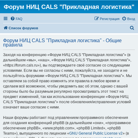
Форум НИЦ CALS "Прикладная логистика"
FAQ
Регистрация
Вход
П
Список форумов
о
Форум НИЦ CALS "Прикладная логистика" - Общие
и
правила
с
Заходя на конференцию «Форум НИЦ CALS "Прикладная логистика"» (в
к
дальнейшем «мы», «наш», «Форум НИЦ CALS "Прикладная логистика"»,
«https://forum.cals.ru»), вы подтверждаете своё согласие со следующими
условиями. Если вы не согласны с ними, пожалуйста, не заходите и не
пользуйтесь форумами «Форум НИЦ CALS "Прикладная логистика"». Мы
оставляем за собой право изменять эти правила в любое время и
сделаем всё возможное, чтобы уведомить вас об этом, однако с вашей
стороны было бы разумным регулярно просматривать этот текст на
предмет изменений, так как использование конференции «Форум НИЦ
CALS "Прикладная логистика"» после обновления/исправления условий
означает ваше согласие с ними.
Наши форумы работают под управлением программного обеспечения
для создания конференций phpBB (в дальнейшем «они», «программное
обеспечение phpBB», «www.phpbb.com», «phpBB Limited», «phpBB
Teams»), выпущенного по лицензии «
GNU General Public License v2
» (в