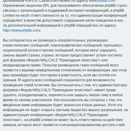
дальнейшем «GPL»). Скачать его можно по адресу
www.phpbb.com
.
Ограничения лицензии GPL для программного обеспечения phpBB строго
связаны с организацией и поддержкой интернет-конференций, и phpBB
Limited не несёт ответственности за то, что администрация конференций
определяет в качестве допустимого содержания и/или поведения в них.
За дополнительной информацией о phpBB обращайтесь по адресу
https://www.phpbb.com/
.
Вы соглашаетесь не размещать оскорбительных, угрожающих,
клеветнических сообщений, порнографических сообщений, призывов к
национальной розни и прочих сообщений, которые могут нарушить
законы вашей страны, страны, которая предоставляет услуги хостинга
для форумов «Форум НИЦ CALS "Прикладная логистика"» или
международное право. Попытки размещения таких сообщений могут
привести к вашему немедленному отключению от конференции, при этом
ваш провайдер будет поставлен в известность, если мы сочтём это
нужным. IP-адреса всех сообщений сохраняются для возможности
проведения такой политики. Вы соглашаетесь с тем, что администраторы
форумов «Форум НИЦ CALS "Прикладная логистика"» имеют право
удалить, отредактировать, перенести или закрыть любую тему в любое
время по своему усмотрению. Как пользователь вы согласны с тем, что
введённая вами информация будет храниться в базе данных. Хотя эта
информация не будет открыта третьим лицам без вашего разрешения, ни
администрация конференции «Форум НИЦ CALS "Прикладная
логистика"», ни phpBB Limited не может быть ответственна за действия
хакеров, которые могут привести к несанкционированному доступу к ней.