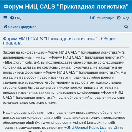
Форум НИЦ CALS "Прикладная логистика"
FAQ
Регистрация
Вход
П
Список форумов
о
Форум НИЦ CALS "Прикладная логистика" - Общие
и
правила
с
Заходя на конференцию «Форум НИЦ CALS "Прикладная логистика"» (в
к
дальнейшем «мы», «наш», «Форум НИЦ CALS "Прикладная логистика"»,
«https://forum.cals.ru»), вы подтверждаете своё согласие со следующими
условиями. Если вы не согласны с ними, пожалуйста, не заходите и не
пользуйтесь форумами «Форум НИЦ CALS "Прикладная логистика"». Мы
оставляем за собой право изменять эти правила в любое время и
сделаем всё возможное, чтобы уведомить вас об этом, однако с вашей
стороны было бы разумным регулярно просматривать этот текст на
предмет изменений, так как использование конференции «Форум НИЦ
CALS "Прикладная логистика"» после обновления/исправления условий
означает ваше согласие с ними.
Наши форумы работают под управлением программного обеспечения
для создания конференций phpBB (в дальнейшем «они», «программное
обеспечение phpBB», «www.phpbb.com», «phpBB Limited», «phpBB
Teams»), выпущенного по лицензии «
GNU General Public License v2
» (в