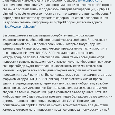
дальнейшем «GPL»). Скачать его можно по адресу
www.phpbb.com
.
Ограничения лицензии GPL для программного обеспечения phpBB строго
связаны с организацией и поддержкой интернет-конференций, и phpBB
Limited не несёт ответственности за то, что администрация конференций
определяет в качестве допустимого содержания и/или поведения в них.
За дополнительной информацией о phpBB обращайтесь по адресу
https://www.phpbb.com/
.
Вы соглашаетесь не размещать оскорбительных, угрожающих,
клеветнических сообщений, порнографических сообщений, призывов к
национальной розни и прочих сообщений, которые могут нарушить
законы вашей страны, страны, которая предоставляет услуги хостинга
для форумов «Форум НИЦ CALS "Прикладная логистика"» или
международное право. Попытки размещения таких сообщений могут
привести к вашему немедленному отключению от конференции, при этом
ваш провайдер будет поставлен в известность, если мы сочтём это
нужным. IP-адреса всех сообщений сохраняются для возможности
проведения такой политики. Вы соглашаетесь с тем, что администраторы
форумов «Форум НИЦ CALS "Прикладная логистика"» имеют право
удалить, отредактировать, перенести или закрыть любую тему в любое
время по своему усмотрению. Как пользователь вы согласны с тем, что
введённая вами информация будет храниться в базе данных. Хотя эта
информация не будет открыта третьим лицам без вашего разрешения, ни
администрация конференции «Форум НИЦ CALS "Прикладная
логистика"», ни phpBB Limited не может быть ответственна за действия
хакеров, которые могут привести к несанкционированному доступу к ней.