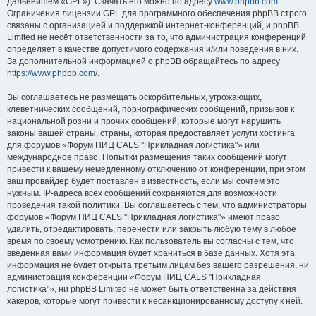
дальнейшем «GPL»). Скачать его можно по адресу
www.phpbb.com
.
Ограничения лицензии GPL для программного обеспечения phpBB строго
связаны с организацией и поддержкой интернет-конференций, и phpBB
Limited не несёт ответственности за то, что администрация конференций
определяет в качестве допустимого содержания и/или поведения в них.
За дополнительной информацией о phpBB обращайтесь по адресу
https://www.phpbb.com/
.
Вы соглашаетесь не размещать оскорбительных, угрожающих,
клеветнических сообщений, порнографических сообщений, призывов к
национальной розни и прочих сообщений, которые могут нарушить
законы вашей страны, страны, которая предоставляет услуги хостинга
для форумов «Форум НИЦ CALS "Прикладная логистика"» или
международное право. Попытки размещения таких сообщений могут
привести к вашему немедленному отключению от конференции, при этом
ваш провайдер будет поставлен в известность, если мы сочтём это
нужным. IP-адреса всех сообщений сохраняются для возможности
проведения такой политики. Вы соглашаетесь с тем, что администраторы
форумов «Форум НИЦ CALS "Прикладная логистика"» имеют право
удалить, отредактировать, перенести или закрыть любую тему в любое
время по своему усмотрению. Как пользователь вы согласны с тем, что
введённая вами информация будет храниться в базе данных. Хотя эта
информация не будет открыта третьим лицам без вашего разрешения, ни
администрация конференции «Форум НИЦ CALS "Прикладная
логистика"», ни phpBB Limited не может быть ответственна за действия
хакеров, которые могут привести к несанкционированному доступу к ней.