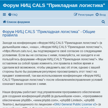
Форум НИЦ CALS "Прикладная логистика"
FAQ
Регистрация
Вход
П
Список форумов
о
Форум НИЦ CALS "Прикладная логистика" - Общие
и
правила
с
Заходя на конференцию «Форум НИЦ CALS "Прикладная логистика"» (в
к
дальнейшем «мы», «наш», «Форум НИЦ CALS "Прикладная логистика"»,
«https://forum.cals.ru»), вы подтверждаете своё согласие со следующими
условиями. Если вы не согласны с ними, пожалуйста, не заходите и не
пользуйтесь форумами «Форум НИЦ CALS "Прикладная логистика"». Мы
оставляем за собой право изменять эти правила в любое время и
сделаем всё возможное, чтобы уведомить вас об этом, однако с вашей
стороны было бы разумным регулярно просматривать этот текст на
предмет изменений, так как использование конференции «Форум НИЦ
CALS "Прикладная логистика"» после обновления/исправления условий
означает ваше согласие с ними.
Наши форумы работают под управлением программного обеспечения
для создания конференций phpBB (в дальнейшем «они», «программное
обеспечение phpBB», «www.phpbb.com», «phpBB Limited», «phpBB
Teams»), выпущенного по лицензии «
GNU General Public License v2
» (в