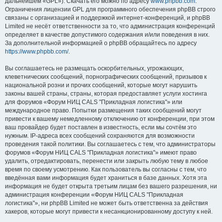
дальнейшем «GPL»). Скачать его можно по адресу
www.phpbb.com
.
Ограничения лицензии GPL для программного обеспечения phpBB строго
связаны с организацией и поддержкой интернет-конференций, и phpBB
Limited не несёт ответственности за то, что администрация конференций
определяет в качестве допустимого содержания и/или поведения в них.
За дополнительной информацией о phpBB обращайтесь по адресу
https://www.phpbb.com/
.
Вы соглашаетесь не размещать оскорбительных, угрожающих,
клеветнических сообщений, порнографических сообщений, призывов к
национальной розни и прочих сообщений, которые могут нарушить
законы вашей страны, страны, которая предоставляет услуги хостинга
для форумов «Форум НИЦ CALS "Прикладная логистика"» или
международное право. Попытки размещения таких сообщений могут
привести к вашему немедленному отключению от конференции, при этом
ваш провайдер будет поставлен в известность, если мы сочтём это
нужным. IP-адреса всех сообщений сохраняются для возможности
проведения такой политики. Вы соглашаетесь с тем, что администраторы
форумов «Форум НИЦ CALS "Прикладная логистика"» имеют право
удалить, отредактировать, перенести или закрыть любую тему в любое
время по своему усмотрению. Как пользователь вы согласны с тем, что
введённая вами информация будет храниться в базе данных. Хотя эта
информация не будет открыта третьим лицам без вашего разрешения, ни
администрация конференции «Форум НИЦ CALS "Прикладная
логистика"», ни phpBB Limited не может быть ответственна за действия
хакеров, которые могут привести к несанкционированному доступу к ней.