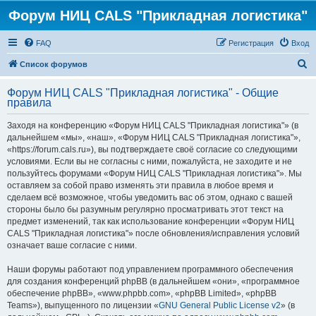
Форум НИЦ CALS "Прикладная логистика"
FAQ
Регистрация
Вход
П
Список форумов
о
Форум НИЦ CALS "Прикладная логистика" - Общие
и
правила
с
Заходя на конференцию «Форум НИЦ CALS "Прикладная логистика"» (в
к
дальнейшем «мы», «наш», «Форум НИЦ CALS "Прикладная логистика"»,
«https://forum.cals.ru»), вы подтверждаете своё согласие со следующими
условиями. Если вы не согласны с ними, пожалуйста, не заходите и не
пользуйтесь форумами «Форум НИЦ CALS "Прикладная логистика"». Мы
оставляем за собой право изменять эти правила в любое время и
сделаем всё возможное, чтобы уведомить вас об этом, однако с вашей
стороны было бы разумным регулярно просматривать этот текст на
предмет изменений, так как использование конференции «Форум НИЦ
CALS "Прикладная логистика"» после обновления/исправления условий
означает ваше согласие с ними.
Наши форумы работают под управлением программного обеспечения
для создания конференций phpBB (в дальнейшем «они», «программное
обеспечение phpBB», «www.phpbb.com», «phpBB Limited», «phpBB
Teams»), выпущенного по лицензии «
GNU General Public License v2
» (в