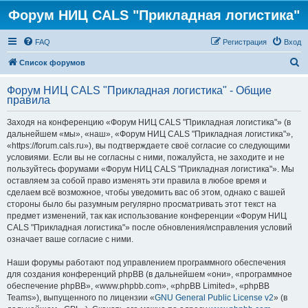
Форум НИЦ CALS "Прикладная логистика"
FAQ
Регистрация
Вход
П
Список форумов
о
Форум НИЦ CALS "Прикладная логистика" - Общие
и
правила
с
Заходя на конференцию «Форум НИЦ CALS "Прикладная логистика"» (в
к
дальнейшем «мы», «наш», «Форум НИЦ CALS "Прикладная логистика"»,
«https://forum.cals.ru»), вы подтверждаете своё согласие со следующими
условиями. Если вы не согласны с ними, пожалуйста, не заходите и не
пользуйтесь форумами «Форум НИЦ CALS "Прикладная логистика"». Мы
оставляем за собой право изменять эти правила в любое время и
сделаем всё возможное, чтобы уведомить вас об этом, однако с вашей
стороны было бы разумным регулярно просматривать этот текст на
предмет изменений, так как использование конференции «Форум НИЦ
CALS "Прикладная логистика"» после обновления/исправления условий
означает ваше согласие с ними.
Наши форумы работают под управлением программного обеспечения
для создания конференций phpBB (в дальнейшем «они», «программное
обеспечение phpBB», «www.phpbb.com», «phpBB Limited», «phpBB
Teams»), выпущенного по лицензии «
GNU General Public License v2
» (в