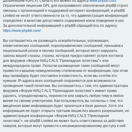
дальнейшем «GPL»). Скачать его можно по адресу
www.phpbb.com
.
Ограничения лицензии GPL для программного обеспечения phpBB строго
связаны с организацией и поддержкой интернет-конференций, и phpBB
Limited не несёт ответственности за то, что администрация конференций
определяет в качестве допустимого содержания и/или поведения в них.
За дополнительной информацией о phpBB обращайтесь по адресу
https://www.phpbb.com/
.
Вы соглашаетесь не размещать оскорбительных, угрожающих,
клеветнических сообщений, порнографических сообщений, призывов к
национальной розни и прочих сообщений, которые могут нарушить
законы вашей страны, страны, которая предоставляет услуги хостинга
для форумов «Форум НИЦ CALS "Прикладная логистика"» или
международное право. Попытки размещения таких сообщений могут
привести к вашему немедленному отключению от конференции, при этом
ваш провайдер будет поставлен в известность, если мы сочтём это
нужным. IP-адреса всех сообщений сохраняются для возможности
проведения такой политики. Вы соглашаетесь с тем, что администраторы
форумов «Форум НИЦ CALS "Прикладная логистика"» имеют право
удалить, отредактировать, перенести или закрыть любую тему в любое
время по своему усмотрению. Как пользователь вы согласны с тем, что
введённая вами информация будет храниться в базе данных. Хотя эта
информация не будет открыта третьим лицам без вашего разрешения, ни
администрация конференции «Форум НИЦ CALS "Прикладная
логистика"», ни phpBB Limited не может быть ответственна за действия
хакеров, которые могут привести к несанкционированному доступу к ней.