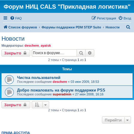
Форум НИЦ CALS "Прикладная логистика"
FAQ
Регистрация
Вход
П
Список форумов
Форумы поддержки PDM STEP Suite
Новости
о
Новости
и
Модераторы:
deschere
,
ayatsk
с
Поиск
Расширенный поиск
Закрыто
к
2 темы • Страница
1
из
1
Темы
Чистка пользователей
Последнее сообщение
deschere
«
03 июн 2009, 18:53
Добро пожаловать на форум поддержки PSS
Последнее сообщение
superadmin
«
27 июн 2008, 16:16
Закрыто
2 темы • Страница
1
из
1
Перейти
ПРАВА ДОСТУПА