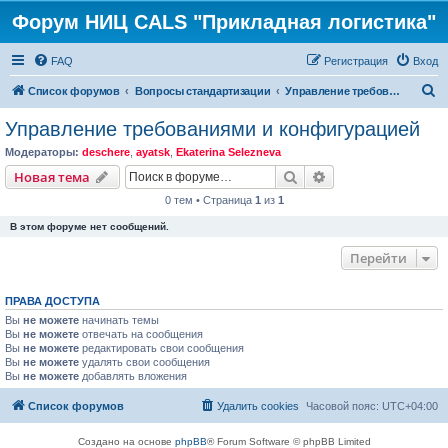
Форум НИЦ CALS "Прикладная логистика"
FAQ
Регистрация
Вход
П
Список форумов
Вопросы стандартизации
Управление требованиями и конфигурацией
о
Управление требованиями и конфигурацией
и
Модераторы:
deschere
,
ayatsk
,
Ekaterina Selezneva
с
Поиск
Расширенный пои
Новая тема
к
0 тем • Страница
1
из
1
В этом форуме нет сообщений.
Перейти
ПРАВА ДОСТУПА
Вы
не можете
начинать темы
Вы
не можете
отвечать на сообщения
Вы
не можете
редактировать свои сообщения
Вы
не можете
удалять свои сообщения
Вы
не можете
добавлять вложения
Список форумов
Удалить cookies
Часовой пояс:
UTC+04:00
Создано на основе
phpBB
® Forum Software © phpBB Limited