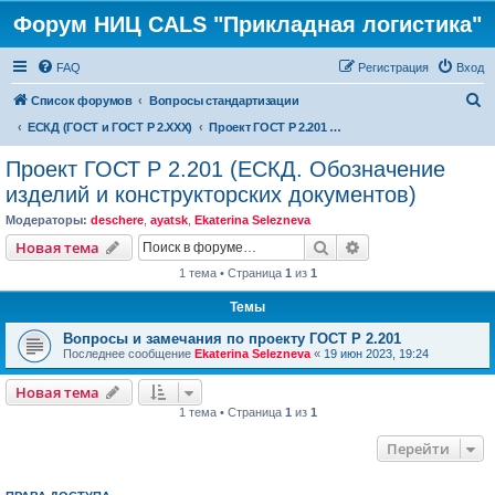
Форум НИЦ CALS "Прикладная логистика"
FAQ
Регистрация
Вход
П
Список форумов
Вопросы стандартизации
о
ЕСКД (ГОСТ и ГОСТ Р 2.ХХХ)
Проект ГОСТ Р 2.201 (ЕСКД. Обозначение изделий и конструкторских документов)
и
Проект ГОСТ Р 2.201 (ЕСКД. Обозначение
с
изделий и конструкторских документов)
к
Модераторы:
deschere
,
ayatsk
,
Ekaterina Selezneva
Поиск
Расширенный пои
Новая тема
1 тема • Страница
1
из
1
Темы
Вопросы и замечания по проекту ГОСТ Р 2.201
Последнее сообщение
Ekaterina Selezneva
«
19 июн 2023, 19:24
Новая тема
1 тема • Страница
1
из
1
Перейти