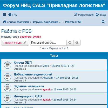
Форум НИЦ CALS "Прикладная логистика"
FAQ
Регистрация
Вход
П
Список форумов
Форумы поддержки PDM STEP Suite
Работа с PSS
о
Работа с PSS
и
Модераторы:
deschere
,
ayatsk
с
Поиск
Расширенный пои
Новая тема
к
5 тем • Страница
1
из
1
Темы
Ключи ЭЦП
Последнее сообщение
Maks
«
06 апр 2016, 17:23
Ответы:
2
Добавление ведомостей
Последнее сообщение
AivanZifir
«
17 дек 2015, 15:18
Ответы:
7
Задание материала
Последнее сообщение
ayatsk
«
18 июн 2015, 20:28
Интеграция с CAD
Последнее сообщение
ayatsk
«
29 май 2015, 16:24
Ответы:
2