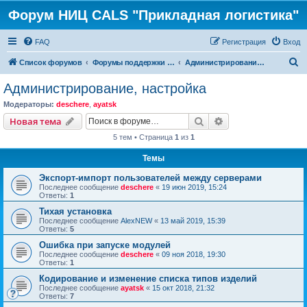
Форум НИЦ CALS "Прикладная логистика"
FAQ
Регистрация
Вход
П
Список форумов
Форумы поддержки PDM STEP Suite
Администрирование, настройка
о
Администрирование, настройка
и
Модераторы:
deschere
,
ayatsk
с
Поиск
Расширенный пои
Новая тема
к
5 тем • Страница
1
из
1
Темы
Экспорт-импорт пользователей между серверами
Последнее сообщение
deschere
«
19 июн 2019, 15:24
Ответы:
1
Тихая установка
Последнее сообщение
AlexNEW
«
13 май 2019, 15:39
Ответы:
5
Ошибка при запуске модулей
Последнее сообщение
deschere
«
09 ноя 2018, 19:30
Ответы:
1
Кодирование и изменение списка типов изделий
Последнее сообщение
ayatsk
«
15 окт 2018, 21:32
Ответы:
7